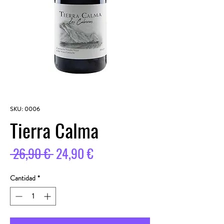
SKU: 0006
Tierra Calma
Precio
Precio
 26,90 € 
24,90 €
de
Cantidad
*
oferta